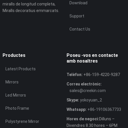
Download
miralls de longitud completa,
Miralls decoratius emmarcats.
Support
Contact Us
Productes
Poseu -vos en contacte
amb nosaltres
Latest Products
Telèfon:
+86-159-4220-9287
Mirrors
Correu electrònic:
sales@creekin.com
Led Mirrors
Skype:
yokoyuan_2
Photo Frame
Whatsapp:
+86-19106367733
Hores de negoci:
Dilluns –
Polystyrene Mirror
Divendres 8.30 hores – 6PM