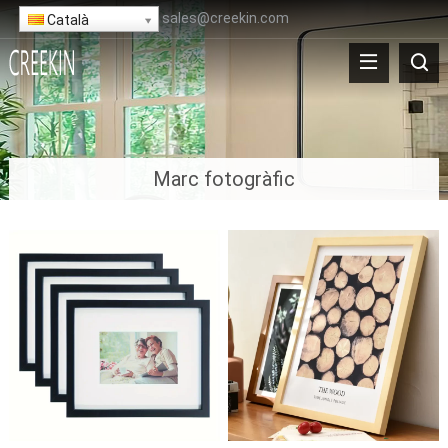
sales@creekin.com
Català
Marc fotogràfic