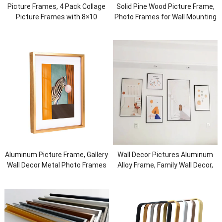
Picture Frames
, 4
Pack Collage
Solid Pine Wood Picture Frame
,
Picture Frames with 8
×10
Photo Frames for Wall Mounting
Polzada,
Photo Frame With
Home Office
,
Natural
Multiple Placement Methods
Horizontal/Vertical
,
Wall/Desktop
Aluminum Picture Frame
,
Gallery
Wall Decor Pictures Aluminum
Wall Decor Metal Photo Frames
Alloy Frame
,
Family Wall Decor
,
Living Room Home Décor